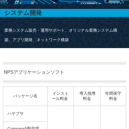
システム開発
業務システム販売・運用サポート、オリジナル業務システム構
築、アプリ開発、ネットワーク構築
NPSアプリケーションソフト
インスト
導入指導
年間保守
パッケージ名
ール料金
料金
料金
ハヤブサ
Compass5勤怠管