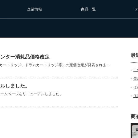
企業情報
商品一覧
最
リンター消耗品価格改定
カートリッジ、ドラムカートリッジ等）の定価改定が発表されま...
Ｔ
毎
アルしました。
は
ホームページをリニューアルしました。
I
商