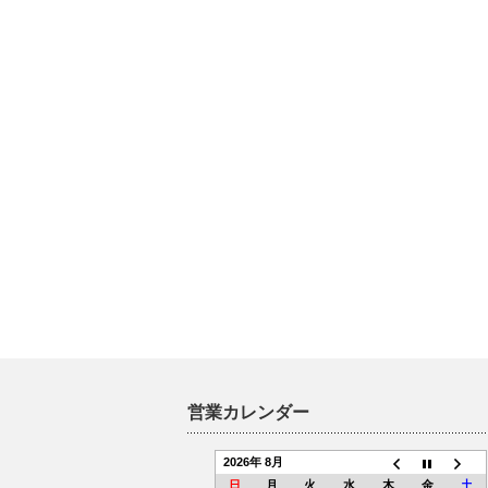
営業カレンダー
2026年 8月
日
月
火
水
木
金
土